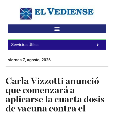
Saltar
Saltar
Saltar
al
a
al
contenido
la
pie
principal
barra
de
lateral
página
principal
Servicios Útiles
Fa
Ho
viernes 7, agosto, 2026
Te
Ne
Carla Vizzotti anunció
que comenzará a
aplicarse la cuarta dosis
de vacuna contra el