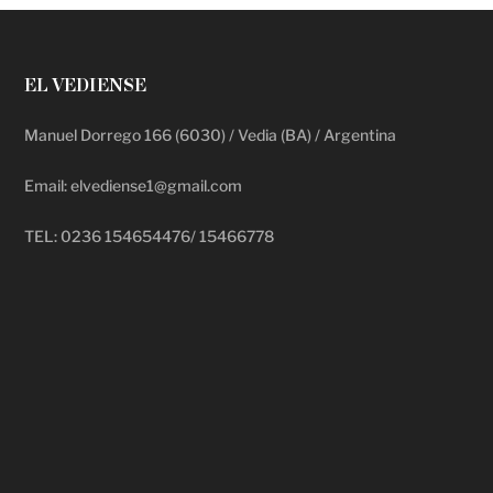
EL VEDIENSE
Manuel Dorrego 166 (6030) / Vedia (BA) / Argentina
Email: elvediense1@gmail.com
TEL: 0236 154654476/ 15466778
deadpool putlocker