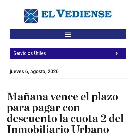
Saltar
Saltar
Saltar
al
a
al
contenido
la
pie
principal
barra
de
lateral
página
principal
Servicios Útiles
Fa
Ho
jueves 6, agosto, 2026
Te
Ne
Mañana vence el plazo
para pagar con
descuento la cuota 2 del
Inmobiliario Urbano