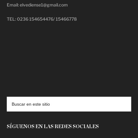
Email: elvediense1@gmail.com
TEL: 0236 154654476/ 15466778
deadpool putlocker
SÍGUENOS EN LAS REDES SOCIALES