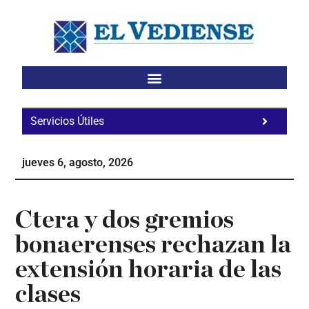
Saltar
Saltar
Saltar
al
a
al
contenido
la
pie
principal
barra
de
lateral
página
principal
Servicios Útiles
Fa
Ho
jueves 6, agosto, 2026
Te
Ne
Ctera y dos gremios
bonaerenses rechazan la
extensión horaria de las
clases