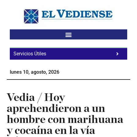
Saltar
Saltar
Saltar
al
a
al
contenido
la
pie
principal
barra
de
lateral
página
principal
Servicios Útiles
Fa
Ho
lunes 10, agosto, 2026
Te
Ne
Vedia / Hoy
aprehendieron a un
hombre con marihuana
y cocaína en la vía