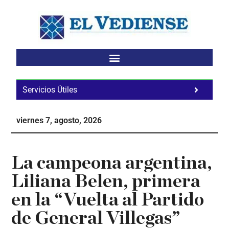
Saltar
Saltar
Saltar
al
a
al
contenido
la
pie
principal
barra
de
lateral
página
principal
Servicios Útiles
Fa
Ho
viernes 7, agosto, 2026
Te
Ne
La campeona argentina,
Liliana Belen, primera
en la “Vuelta al Partido
de General Villegas”