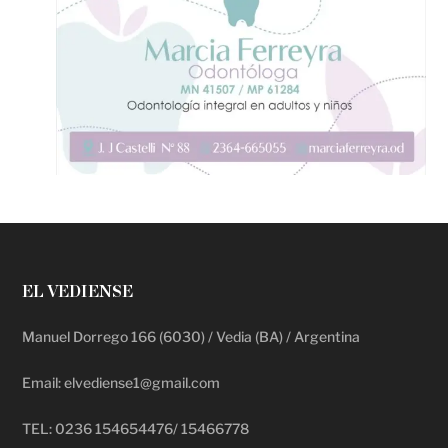
EL VEDIENSE
Manuel Dorrego 166 (6030) / Vedia (BA) / Argentina
Email: elvediense1@gmail.com
TEL: 0236 154654476/ 15466778