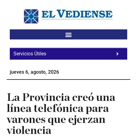
Saltar
Saltar
Saltar
al
a
al
contenido
la
pie
principal
barra
de
lateral
página
principal
Servicios Útiles
Fa
Ho
jueves 6, agosto, 2026
Te
Ne
La Provincia creó una
línea telefónica para
varones que ejerzan
violencia