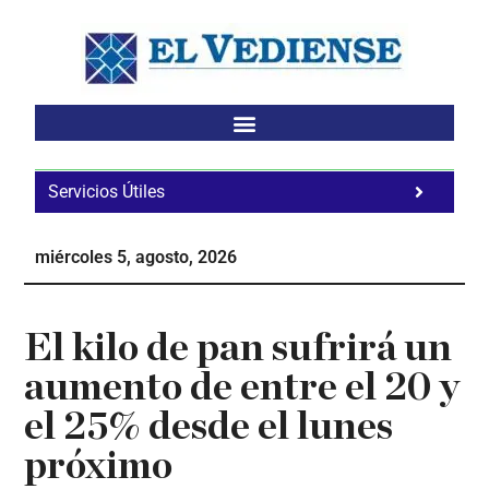
Saltar
Saltar
Saltar
al
a
al
contenido
la
pie
principal
barra
de
lateral
página
principal
Servicios Útiles
Fa
Ho
miércoles 5, agosto, 2026
Te
Ne
El kilo de pan sufrirá un
aumento de entre el 20 y
el 25% desde el lunes
próximo