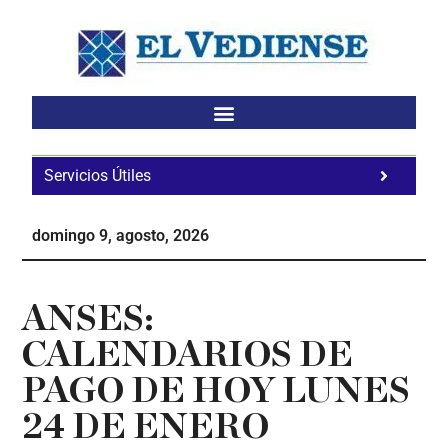
Saltar
Saltar
Saltar
al
a
al
contenido
la
pie
principal
barra
de
lateral
página
principal
Servicios Útiles
Fa
Ho
domingo 9, agosto, 2026
Te
Ne
ANSES:
CALENDARIOS DE
PAGO DE HOY LUNES
24 DE ENERO