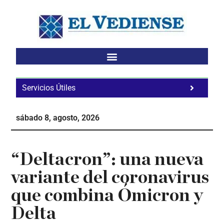
Saltar
Saltar
Saltar
al
a
al
contenido
la
pie
principal
barra
de
lateral
página
principal
Servicios Útiles
Fa
Ho
sábado 8, agosto, 2026
Te
Ne
“Deltacron”: una nueva
variante del coronavirus
que combina Ómicron y
Delta