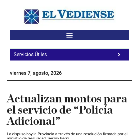
Saltar
Saltar
Saltar
al
a
al
contenido
la
pie
principal
barra
de
lateral
página
principal
Servicios Útiles
Fa
Ho
viernes 7, agosto, 2026
Te
Ne
Actualizan montos para
el servicio de “Policía
Adicional”
Lo dispuso hoy la Provincia a través de una resolución firmada por el
ministro de Seguridad, Sergio Berni.