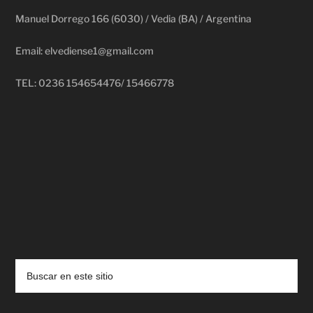
Manuel Dorrego 166 (6030) / Vedia (BA) / Argentina
Email: elvediense1@gmail.com
TEL: 0236 154654476/ 15466778
deadpool putlocker