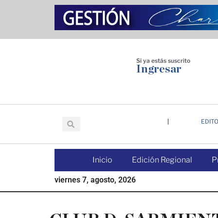
Saltar
Saltar
Saltar
al
a
al
contenido
la
pie
principal
barra
de
lateral
página
Si ya estás suscrito
Ingresar
principal
EDITO
Inicio
Edición Regional
P
viernes 7, agosto, 2026