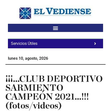
Saltar
Saltar
Saltar
al
a
al
contenido
la
pie
principal
barra
de
lateral
página
principal
Servicios Útiles
Fa
Ho
lunes 10, agosto, 2026
Te
Ne
¡¡¡…CLUB DEPORTIVO
SARMIENTO
CAMPEÓN 2021…!!!
(fotos/videos)