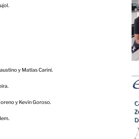
ujol.
austino y Matías Carini.
eira.
Moreno y Kevín Goroso.
lem.