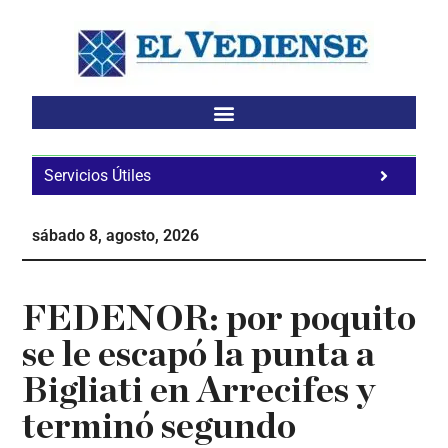
Saltar
Saltar
Saltar
al
a
al
contenido
la
pie
principal
barra
de
lateral
página
principal
Servicios Útiles
Fa
Ho
sábado 8, agosto, 2026
Te
Ne
FEDENOR: por poquito
se le escapó la punta a
Bigliati en Arrecifes y
terminó segundo