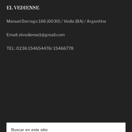
EL VEDIENSE
Manuel Dorrego 166 (6030) / Vedia (BA) / Argentina
Email: elvediense1@gmail.com
TEL: 0236 154654476/ 15466778
deadpool putlocker