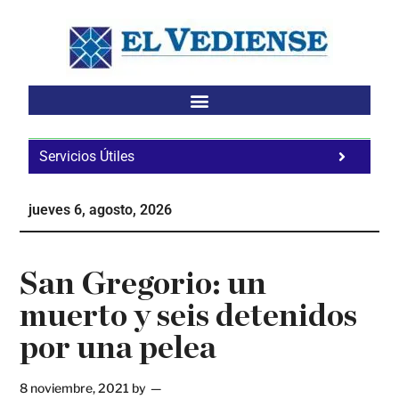
Saltar
Saltar
Saltar
al
a
al
contenido
la
pie
principal
barra
de
lateral
página
principal
Servicios Útiles
Fa
Ho
jueves 6, agosto, 2026
Te
Ne
San Gregorio: un
muerto y seis detenidos
por una pelea
8 noviembre, 2021
by