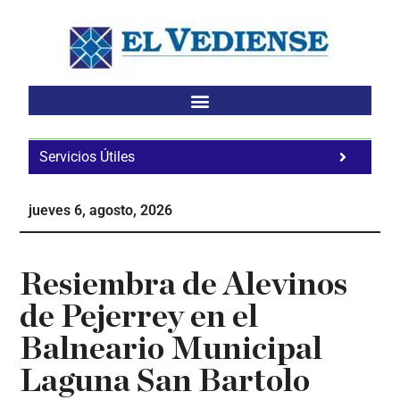
Saltar
Saltar
Saltar
al
a
al
contenido
la
pie
principal
barra
de
lateral
página
principal
Servicios Útiles
Fa
Ho
jueves 6, agosto, 2026
Te
Ne
Resiembra de Alevinos
de Pejerrey en el
Balneario Municipal
Laguna San Bartolo