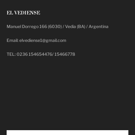
EL VEDIENSE
Manuel Dorrego 166 (6030) / Vedia (BA) / Argentina
Email: elvediense1@gmail.com
TEL: 0236 154654476/ 15466778
deadpool putlocker