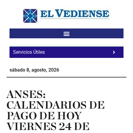
Saltar
Saltar
Saltar
al
a
al
contenido
la
pie
principal
barra
de
lateral
página
principal
Servicios Útiles
Fa
Ho
sábado 8, agosto, 2026
Te
Ne
ANSES:
CALENDARIOS DE
PAGO DE HOY
VIERNES 24 DE