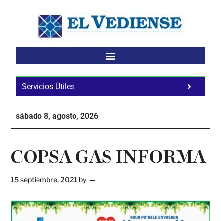
Saltar
Saltar
Saltar
al
a
al
contenido
la
pie
principal
barra
de
lateral
página
principal
Servicios Útiles
Fa
Ho
sábado 8, agosto, 2026
Te
Ne
COPSA GAS INFORMA
15 septiembre, 2021
by