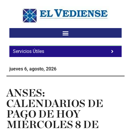
Saltar
Saltar
Saltar
al
a
al
contenido
la
pie
principal
barra
de
lateral
página
principal
Servicios Útiles
Fa
Ho
jueves 6, agosto, 2026
Te
Ne
ANSES:
CALENDARIOS DE
PAGO DE HOY
MIÉRCOLES 8 DE