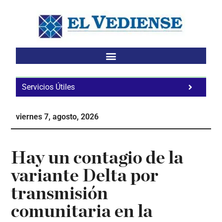
Saltar
Saltar
Saltar
al
a
al
contenido
la
pie
principal
barra
de
lateral
página
principal
Servicios Útiles
Fa
Ho
viernes 7, agosto, 2026
Te
Ne
Hay un contagio de la
variante Delta por
transmisión
comunitaria en la