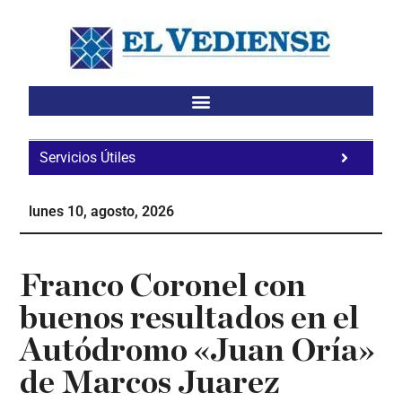
Saltar
Saltar
Saltar
al
a
al
contenido
la
pie
principal
barra
de
lateral
página
principal
Servicios Útiles
Fa
Ho
lunes 10, agosto, 2026
Te
Ne
Franco Coronel con
buenos resultados en el
Autódromo «Juan Oría»
de Marcos Juarez