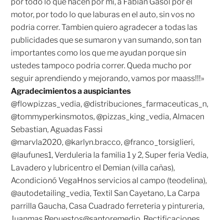
por todo lo que hacen por mi, a Fabián Gasol por el
motor, por todo lo que laburas en el auto, sin vos no
podria correr. Tambien quiero agradecer a todas las
publicidades que se sumaron y van sumando, son tan
importantes como los que me ayudan porque sin
ustedes tampoco podria correr. Queda mucho por
seguir aprendiendo y mejorando, vamos por maass!!!»
Agradecimientos a auspiciantes
@flowpizzas_vedia, @distribuciones_farmaceuticas_n,
@tommyperkinsmotos, @pizzas_king_vedia, Almacen
Sebastian, Aguadas Fassi
@marvla2020, @karlyn.bracco, @franco_torsiglieri,
@laufunes1, Verduleria la familia 1 y 2, Super feria Vedia,
Lavadero y lubricentro el Demian (villa cañas),
Acondicionó VegaHnos servicios al campo (teodelina),
@autodetailing_vedia, Textil San Cayetano, La Carpa
parrilla Gaucha, Casa Cuadrado ferreteria y pintureria,
Juanmas Repuestos@santoremedio, Rectificaciones