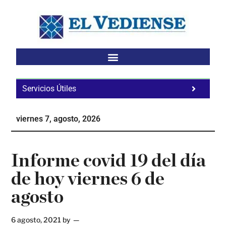
Saltar
Saltar
Saltar
al
a
al
contenido
la
pie
principal
barra
de
lateral
página
principal
Servicios Útiles
Fa
Ho
viernes 7, agosto, 2026
Te
Ne
Informe covid 19 del día
de hoy viernes 6 de
agosto
6 agosto, 2021
by