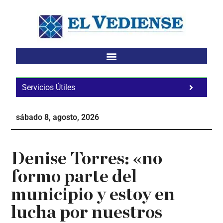
Saltar
Saltar
Saltar
al
a
al
contenido
la
pie
principal
barra
de
lateral
página
principal
Servicios Útiles
Fa
Ho
sábado 8, agosto, 2026
Te
Ne
Denise Torres: «no
formo parte del
municipio y estoy en
lucha por nuestros