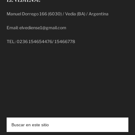
EL VEDIENSE
Manuel Dorrego 166 (6030) / Vedia (BA) / Argentina
Email: elvediense1@gmail.com
TEL: 0236 154654476/ 15466778
deadpool putlocker