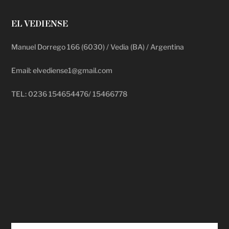
EL VEDIENSE
Manuel Dorrego 166 (6030) / Vedia (BA) / Argentina
Email: elvediense1@gmail.com
TEL: 0236 154654476/ 15466778
deadpool putlocker