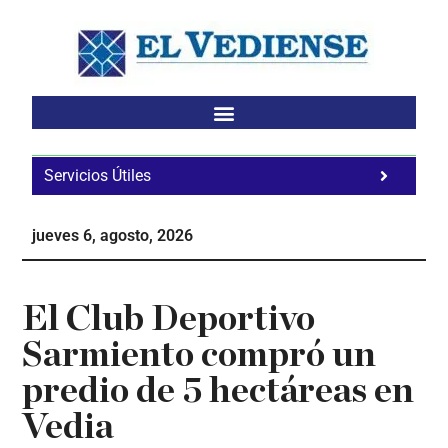
Saltar
Saltar
Saltar
al
a
al
contenido
la
pie
principal
barra
de
lateral
página
principal
Servicios Útiles
Fa
Ho
jueves 6, agosto, 2026
Te
Ne
El Club Deportivo
Sarmiento compró un
predio de 5 hectáreas en
Vedia