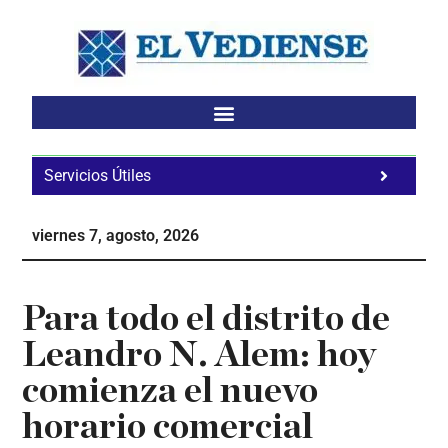
Saltar
Saltar
Saltar
al
a
al
contenido
la
pie
principal
barra
de
lateral
página
principal
Servicios Útiles
Fa
Ho
viernes 7, agosto, 2026
Te
Ne
Para todo el distrito de
Leandro N. Alem: hoy
comienza el nuevo
horario comercial