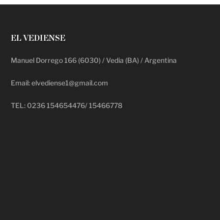
EL VEDIENSE
Manuel Dorrego 166 (6030) / Vedia (BA) / Argentina
Email: elvediense1@gmail.com
TEL: 0236 154654476/ 15466778
deadpool putlocker