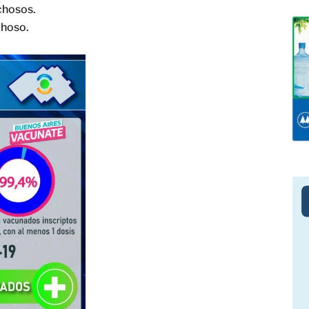
chosos.
choso.