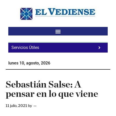
Saltar
Saltar
Saltar
al
a
al
contenido
la
pie
principal
barra
de
lateral
página
principal
Servicios Útiles
Fa
Ho
lunes 10, agosto, 2026
Te
Ne
Sebastián Salse: A
pensar en lo que viene
11 julio, 2021
by