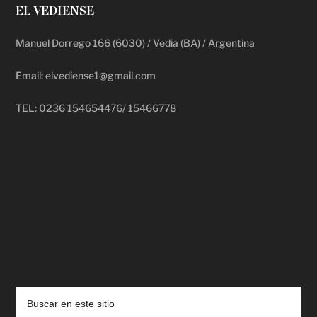
EL VEDIENSE
Manuel Dorrego 166 (6030) / Vedia (BA) / Argentina
Email: elvediense1@gmail.com
TEL: 0236 154654476/ 15466778
deadpool putlocker