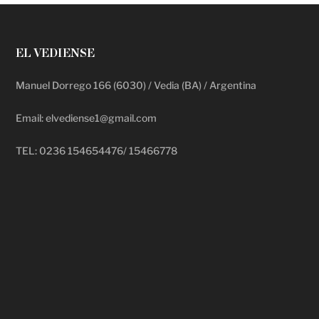
EL VEDIENSE
Manuel Dorrego 166 (6030) / Vedia (BA) / Argentina
Email: elvediense1@gmail.com
TEL: 0236 154654476/ 15466778
deadpool putlocker