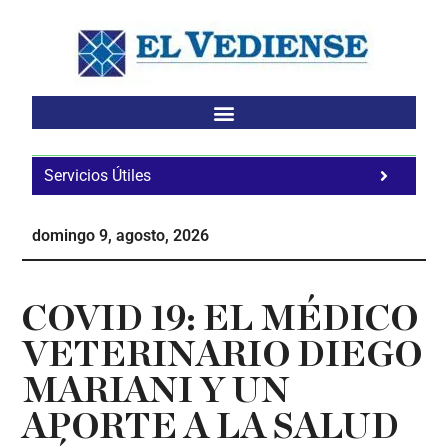
Saltar
Saltar
Saltar
al
a
al
contenido
la
pie
principal
barra
de
lateral
página
principal
Servicios Útiles
Fa
Ho
domingo 9, agosto, 2026
Te
Ne
COVID 19: EL MÉDICO
VETERINARIO DIEGO
MARIANI Y UN
APORTE A LA SALUD