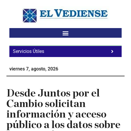
Saltar
Saltar
Saltar
al
a
al
contenido
la
pie
principal
barra
de
lateral
página
principal
Servicios Útiles
Fa
Ho
viernes 7, agosto, 2026
Te
Ne
Desde Juntos por el
Cambio solicitan
información y acceso
público a los datos sobre