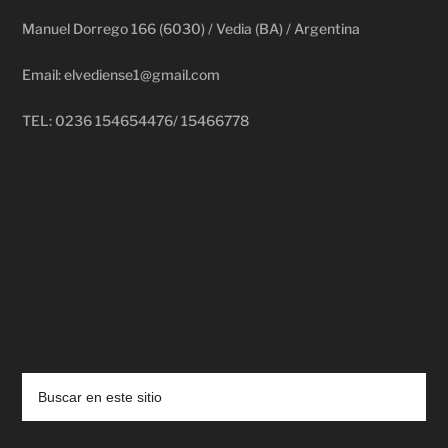
Manuel Dorrego 166 (6030) / Vedia (BA) / Argentina
Email: elvediense1@gmail.com
TEL: 0236 154654476/ 15466778
deadpool putlocker