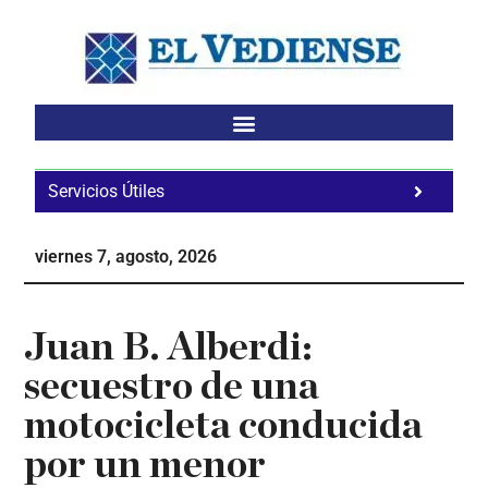
Saltar
Saltar
Saltar
al
a
al
contenido
la
pie
principal
barra
de
lateral
página
principal
Servicios Útiles
Fa
Ho
viernes 7, agosto, 2026
Te
Ne
Juan B. Alberdi:
secuestro de una
motocicleta conducida
por un menor