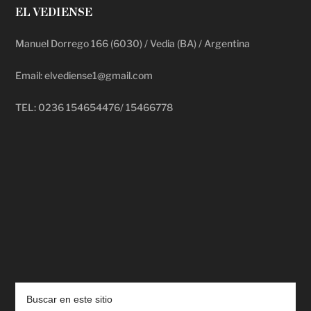
EL VEDIENSE
Manuel Dorrego 166 (6030) / Vedia (BA) / Argentina
Email: elvediense1@gmail.com
TEL: 0236 154654476/ 15466778
deadpool putlocker