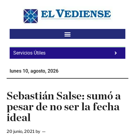
Saltar
Saltar
Saltar
al
a
al
contenido
la
pie
principal
barra
de
lateral
página
principal
Servicios Útiles
Fa
Ho
lunes 10, agosto, 2026
Te
Ne
Sebastián Salse: sumó a
pesar de no ser la fecha
ideal
20 junio, 2021
by