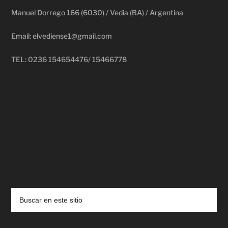
Manuel Dorrego 166 (6030) / Vedia (BA) / Argentina
Email: elvediense1@gmail.com
TEL: 0236 154654476/ 15466778
deadpool putlocker