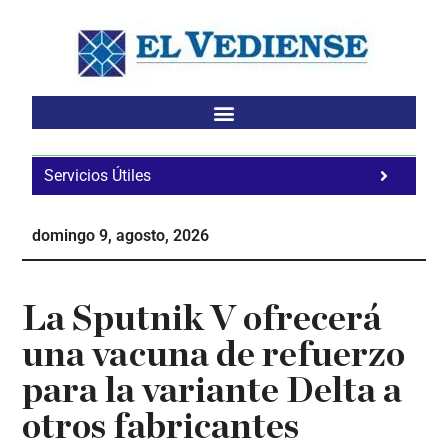
Saltar
Saltar
Saltar
al
a
al
contenido
la
pie
principal
barra
de
lateral
página
principal
Servicios Útiles
Fa
Ho
domingo 9, agosto, 2026
Te
Ne
La Sputnik V ofrecerá
una vacuna de refuerzo
para la variante Delta a
otros fabricantes