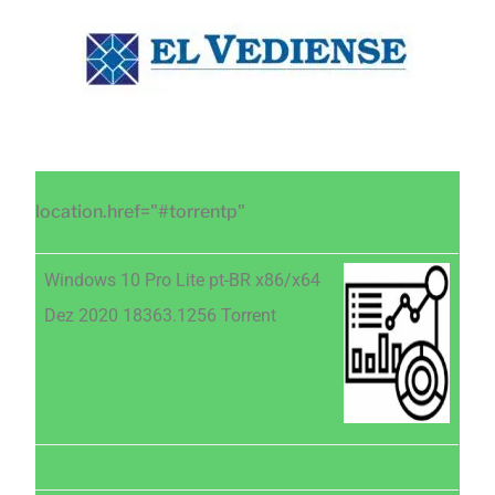
Saltar
Saltar
Saltar
al
a
al
contenido
la
pie
principal
barra
de
lateral
página
principal
location.href="#torrentp"
Windows 10 Pro Lite pt-BR x86/x64
Dez 2020 18363.1256 Torrent