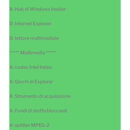
A: Hub di Windows Insider
D: Internet Explorer
D: lettore multimediale
***** Multimedia *****
A: codec Intel Indeo
A: Giochi di Explorer
A: Strumento di acquisizione
A: Fondi di stoffa bloccanti
A: splitter MPEG-2