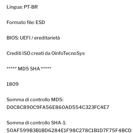
Lingua: PT-BR
Formato file: ESD
BIOS: UEFI / ereditarietà
Crediti ISO creati da OinfoTecnoSys
***** MD5 SHA *****
1809
Somma di controllo MD5:
D0C8C890C9FA56E860AD554C323FC4E7
Somma di controllo SHA-1:
50AF599B3B1BD6284E1F98C278C1B1D7F75F4BCD