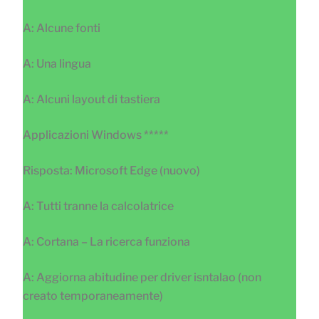
A: Alcune fonti
A: Una lingua
A: Alcuni layout di tastiera
Applicazioni Windows *****
Risposta: Microsoft Edge (nuovo)
A: Tutti tranne la calcolatrice
A: Cortana – La ricerca funziona
A: Aggiorna abitudine per driver isntalao (non
creato temporaneamente)