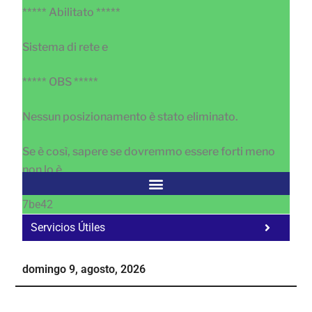
***** Abilitato *****
Sistema di rete e
***** OBS *****
Nessun posizionamento è stato eliminato.
Se è così, sapere se dovremmo essere forti meno
non lo è
7be42
Servicios Útiles
Fa
Ho
domingo 9, agosto, 2026
Te
Ne