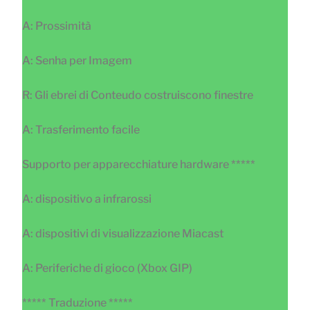
A: Prossimità
A: Senha per Imagem
R: Gli ebrei di Conteudo costruiscono finestre
A: Trasferimento facile
Supporto per apparecchiature hardware *****
A: dispositivo a infrarossi
A: dispositivi di visualizzazione Miacast
A: Periferiche di gioco (Xbox GIP)
***** Traduzione *****