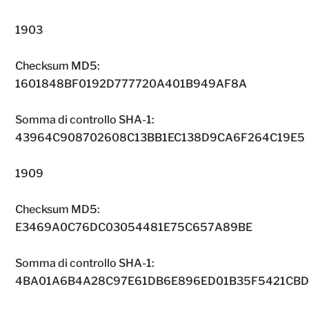
1903
Checksum MD5:
1601848BF0192D777720A401B949AF8A
Somma di controllo SHA-1:
43964C908702608C13BB1EC138D9CA6F264C19E5
1909
Checksum MD5:
E3469A0C76DC03054481E75C657A89BE
Somma di controllo SHA-1:
4BA01A6B4A28C97E61DB6E896ED01B35F5421CB