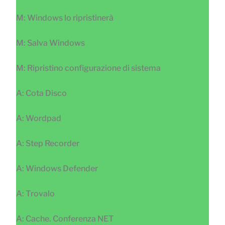
M: Windows lo ripristinerà
M: Salva Windows
M: Ripristino configurazione di sistema
A: Cota Disco
A: Wordpad
A: Step Recorder
A: Windows Defender
A: Trovalo
A: Cache. Conferenza NET