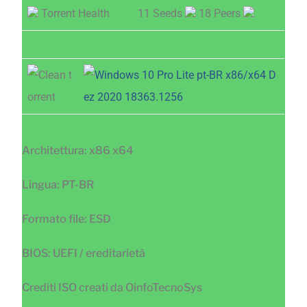
Torrent Health
11 Seeds
18 Peers
Architettura: x86 x64
Lingua: PT-BR
Formato file: ESD
BIOS: UEFI / ereditarietà
Crediti ISO creati da OinfoTecnoSys