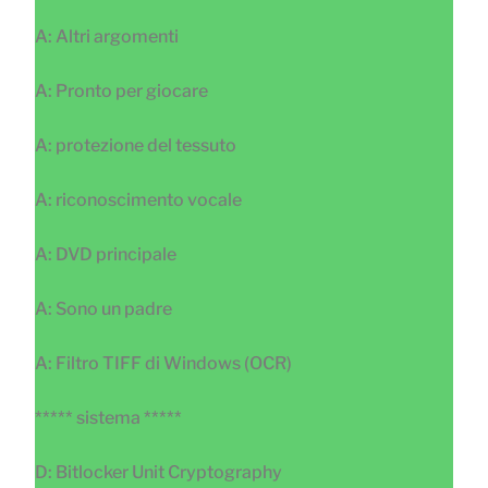
A: Altri argomenti
A: Pronto per giocare
A: protezione del tessuto
A: riconoscimento vocale
A: DVD principale
A: Sono un padre
A: Filtro TIFF di Windows (OCR)
***** sistema *****
D: Bitlocker Unit Cryptography