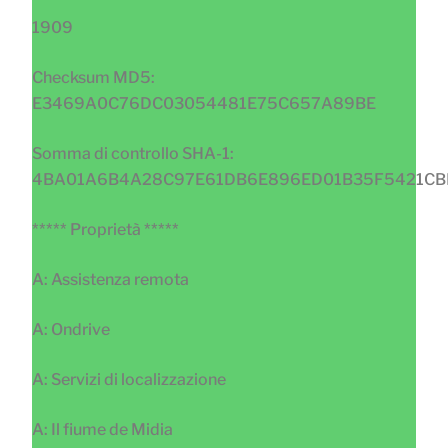
1909
Checksum MD5:
E3469A0C76DC03054481E75C657A89BE
Somma di controllo SHA-1:
4BA01A6B4A28C97E61DB6E896ED01B35F5421CB
***** Proprietà *****
A: Assistenza remota
A: Ondrive
A: Servizi di localizzazione
A: Il fiume de Midia