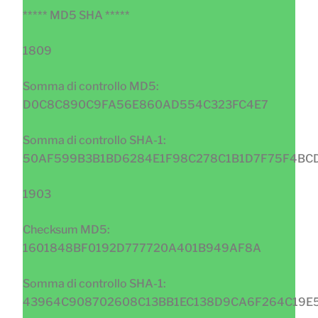
***** MD5 SHA *****
1809
Somma di controllo MD5:
D0C8C890C9FA56E860AD554C323FC4E7
Somma di controllo SHA-1:
50AF599B3B1BD6284E1F98C278C1B1D7F75F4BC
1903
Checksum MD5:
1601848BF0192D777720A401B949AF8A
Somma di controllo SHA-1:
43964C908702608C13BB1EC138D9CA6F264C19E