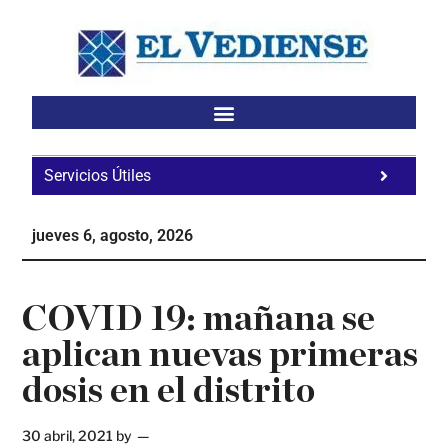
Saltar
Saltar
Saltar
al
a
al
contenido
la
pie
principal
barra
de
lateral
página
principal
Servicios Útiles
Fa
Ho
jueves 6, agosto, 2026
Te
Ne
COVID 19: mañana se
aplican nuevas primeras
dosis en el distrito
30 abril, 2021
by