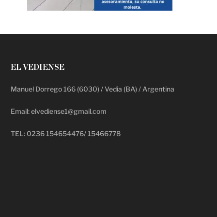
EL VEDIENSE
Manuel Dorrego 166 (6030) / Vedia (BA) / Argentina
Email: elvediense1@gmail.com
TEL: 0236 154654476/ 15466778