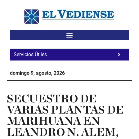
Saltar
Saltar
Saltar
al
a
al
contenido
la
pie
principal
barra
de
lateral
página
principal
Servicios Útiles
Fa
Ho
domingo 9, agosto, 2026
Te
Ne
SECUESTRO DE
VARIAS PLANTAS DE
MARIHUANA EN
LEANDRO N. ALEM,