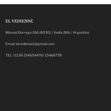
EL VEDIENSE
Manuel Dorrego 166 (6030) / Vedia (BA) / Argentina
Email: elvediense1@gmail.com
TEL: 0236 154654476/ 15466778