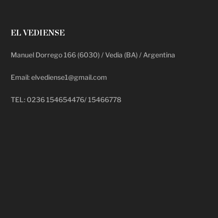
EL VEDIENSE
Manuel Dorrego 166 (6030) / Vedia (BA) / Argentina
Email: elvediense1@gmail.com
TEL: 0236 154654476/ 15466778
deadpool putlocker