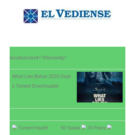
Saltar
Saltar
Saltar
al
a
al
contenido
la
pie
principal
barra
de
lateral
página
principal
location.href="#torrentp"
What Lies Below 2020 Grati
s Torrent Downloaden
Torrent Health
50 Seeds
39 Peers