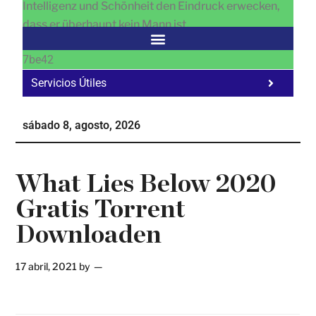
Intelligenz und Schönheit den Eindruck erwecken,
dass er überhaupt kein Mann ist.
7be42
Servicios Útiles
Fa
Ho
sábado 8, agosto, 2026
Te
Ne
What Lies Below 2020
Gratis Torrent
Downloaden
17 abril, 2021
by