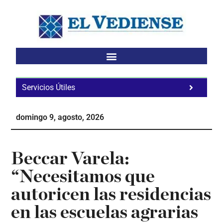
Saltar
Saltar
Saltar
al
a
al
contenido
la
pie
principal
barra
de
lateral
página
principal
Servicios Útiles
Fa
Ho
domingo 9, agosto, 2026
Te
Ne
Beccar Varela:
“Necesitamos que
autoricen las residencias
en las escuelas agrarias