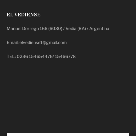
EL VEDIENSE
Manuel Dorrego 166 (6030) / Vedia (BA) / Argentina
Email: elvediense1@gmail.com
TEL: 0236 154654476/ 15466778
deadpool putlocker