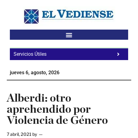
Saltar
Saltar
Saltar
al
a
al
contenido
la
pie
principal
barra
de
lateral
página
principal
Servicios Útiles
Fa
Ho
jueves 6, agosto, 2026
Te
Ne
Alberdi: otro
aprehendido por
Violencia de Género
7 abril, 2021
by