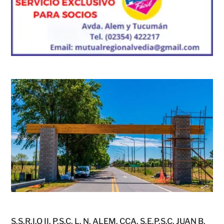
S.S.R.I.O II, P.S.C. L. N. ALEM, CCA. S.E.P.S.C. JUAN B.