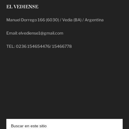
EL VEDIENSE
Manuel Dorrego 166 (6030) / Vedia (BA) / Argentina
Email: elvediense1@gmail.com
TEL: 0236 154654476/ 15466778
deadpool putlocker