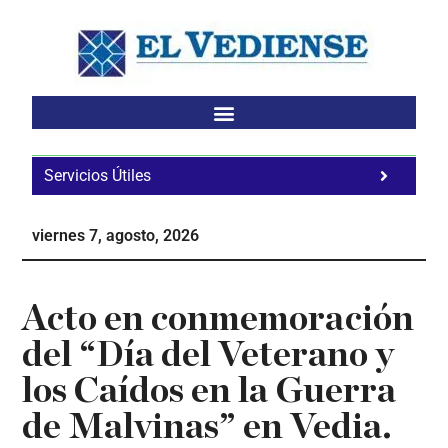
Saltar
Saltar
Saltar
al
a
al
contenido
la
pie
principal
barra
de
lateral
página
principal
Servicios Útiles
Fa
Ho
viernes 7, agosto, 2026
Te
Ne
Acto en conmemoración
del “Día del Veterano y
los Caídos en la Guerra
de Malvinas” en Vedia.