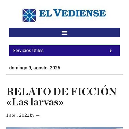
Saltar
Saltar
Saltar
al
a
al
contenido
la
pie
principal
barra
de
lateral
página
principal
Servicios Útiles
Fa
Ho
domingo 9, agosto, 2026
Te
Ne
RELATO DE FICCIÓN
«Las larvas»
1 abril, 2021
by