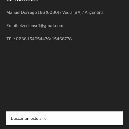
Manuel Dorrego 166 (6030) / Vedia (BA) / Argentina
Email: elvediense1@gmail.com
TEL: 0236 154654476/ 15466778
deadpool putlocker