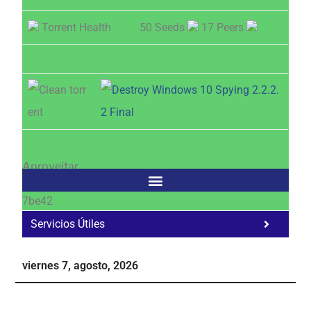
Torrent Health
50 Seeds
17 Peers
Aproveitar
7be42
Servicios Útiles
Fa
Ho
viernes 7, agosto, 2026
Te
Ne