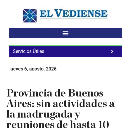
Saltar
Saltar
Saltar
al
a
al
contenido
la
pie
principal
barra
de
lateral
página
principal
Servicios Útiles
Fa
Ho
jueves 6, agosto, 2026
Te
Ne
Provincia de Buenos
Aires: sin actividades a
la madrugada y
reuniones de hasta 10