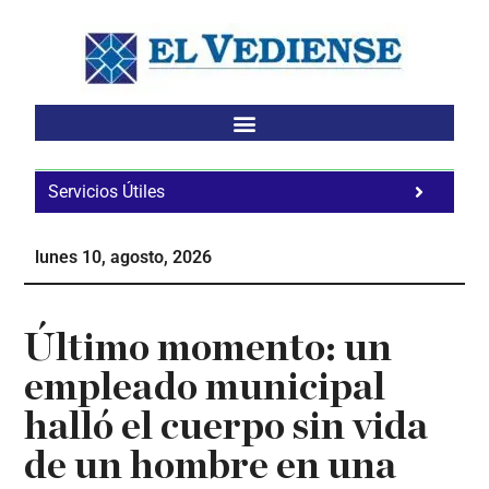
Saltar
Saltar
Saltar
al
a
al
contenido
la
pie
principal
barra
de
lateral
página
principal
Servicios Útiles
Fa
Ho
lunes 10, agosto, 2026
Te
Ne
Último momento: un
empleado municipal
halló el cuerpo sin vida
de un hombre en una