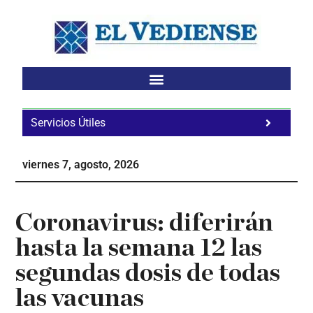
Saltar
Saltar
Saltar
al
a
al
contenido
la
pie
principal
barra
de
lateral
página
principal
Servicios Útiles
Fa
Ho
viernes 7, agosto, 2026
Te
Ne
Coronavirus: diferirán
hasta la semana 12 las
segundas dosis de todas
las vacunas