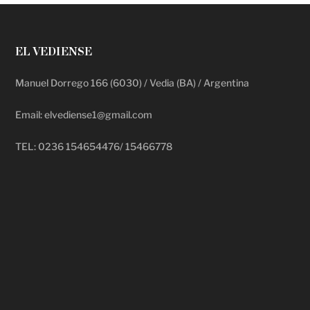
EL VEDIENSE
Manuel Dorrego 166 (6030) / Vedia (BA) / Argentina
Email: elvediense1@gmail.com
TEL: 0236 154654476/ 15466778
deadpool putlocker