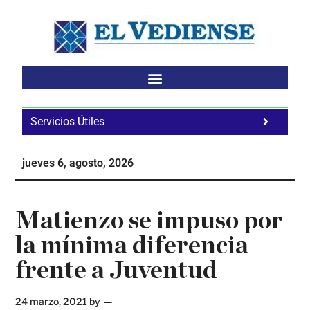
Saltar
Saltar
Saltar
al
a
al
contenido
la
pie
principal
barra
de
lateral
página
principal
Servicios Útiles
Fa
Ho
jueves 6, agosto, 2026
Te
Ne
Matienzo se impuso por
la mínima diferencia
frente a Juventud
24 marzo, 2021
by