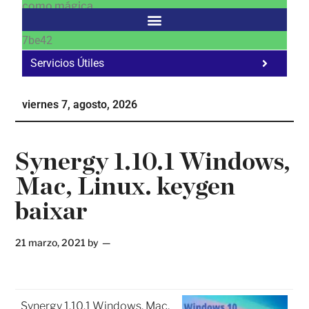
como mágica
7be42
Servicios Útiles
Fa
Ho
viernes 7, agosto, 2026
Te
Ne
Synergy 1.10.1 Windows,
Mac, Linux. keygen
baixar
21 marzo, 2021
by
Synergy 1.10.1 Windows, Mac,