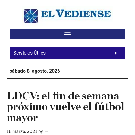
Saltar
Saltar
Saltar
al
a
al
contenido
la
pie
principal
barra
de
lateral
página
principal
Servicios Útiles
Fa
Ho
sábado 8, agosto, 2026
Te
Ne
LDCV: el fin de semana
próximo vuelve el fútbol
mayor
16 marzo, 2021
by