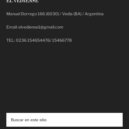
EL VEDIENSE
Manuel Dorrego 166 (6030) / Vedia (BA) / Argentina
Email: elvediense1@gmail.com
TEL: 0236 154654476/ 15466778
deadpool putlocker