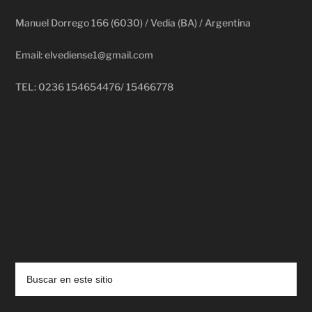
Manuel Dorrego 166 (6030) / Vedia (BA) / Argentina
Email: elvediense1@gmail.com
TEL: 0236 154654476/ 15466778
deadpool putlocker