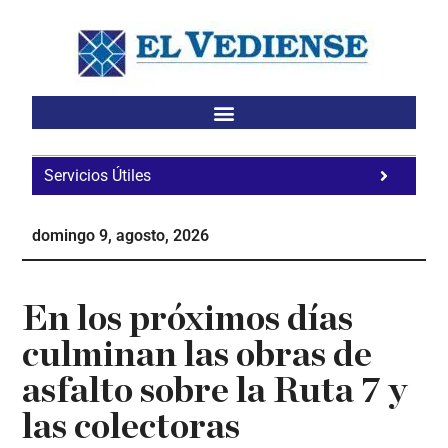
Saltar
Saltar
Saltar
al
a
al
contenido
la
pie
principal
barra
de
lateral
página
principal
Servicios Útiles
Fa
Ho
domingo 9, agosto, 2026
Te
Ne
En los próximos días
culminan las obras de
asfalto sobre la Ruta 7 y
las colectoras