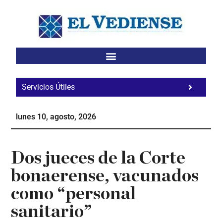
Saltar
Saltar
Saltar
al
a
al
contenido
la
pie
principal
barra
de
lateral
página
principal
Servicios Útiles
Fa
Ho
lunes 10, agosto, 2026
Te
Ne
Dos jueces de la Corte
bonaerense, vacunados
como “personal
sanitario”