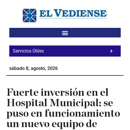
Saltar
Saltar
Saltar
al
a
al
contenido
la
pie
principal
barra
de
lateral
página
principal
Servicios Útiles
Fa
Ho
sábado 8, agosto, 2026
Te
Ne
Fuerte inversión en el
Hospital Municipal: se
puso en funcionamiento
un nuevo equipo de